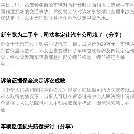
某日，甲、乙驾驶各自的车辆对向行驶时正面相撞，造成两车
同程度损坏的交通事故。后交警支队对该次事故做出交通事故
任认定书，以甲无证驾驶且操作不当认定甲应当承...
新车竟为二手车，司法鉴定让汽车公司栽了（分享）
孙女士于汽车公司购买小型汽车一辆，成交价为29万元。车辆
到首保里程数时，孙女士自费进行了车辆首次保养及四轮定位
查，经检查发现车辆后部悬挂部分螺丝松动，螺丝标记有移
动，...
诉前证据保全决定诉讼成败
《中华人民共和国民事诉讼法》规定：在证据可能灭失或者以
难以取得的情况下，当事人可以在诉讼过程中向人民法院申请
全证据，人民法院也可以主动采取保全措施。因情况紧急，在
证...
车辆贬值损失赔偿探讨（分享）