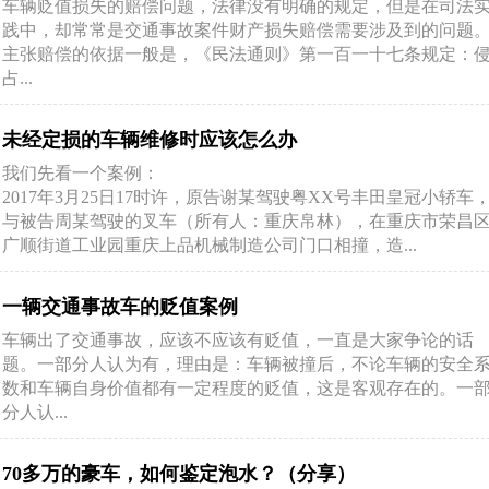
车辆贬值损失的赔偿问题，法律没有明确的规定，但是在司法
践中，却常常是交通事故案件财产损失赔偿需要涉及到的问题
主张赔偿的依据一般是，《民法通则》第一百一十七条规定：
占...
未经定损的车辆维修时应该怎么办
我们先看一个案例：
2017年3月25日17时许，原告谢某驾驶粤XX号丰田皇冠小轿车
与被告周某驾驶的叉车（所有人：重庆帛林），在重庆市荣昌
广顺街道工业园重庆上品机械制造公司门口相撞，造...
一辆交通事故车的贬值案例
车辆出了交通事故，应该不应该有贬值，一直是大家争论的话
题。一部分人认为有，理由是：车辆被撞后，不论车辆的安全
数和车辆自身价值都有一定程度的贬值，这是客观存在的。一
分人认...
70多万的豪车，如何鉴定泡水？（分享）