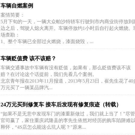
车辆自燃案例
案情简要：
5月下旬的一天，一辆大众帕沙特轿车行驶到市内商业街停放到
边之后，驾驶人熄火离开。车辆停放约1小时后自行起火燃烧。
场查勘：
1、整个车辆已全部过火燃烧，漆面烧毁，...
车辆贬值费 该不该赔？
车辆交通事故中车辆有没有贬值，如果有，那么贬值费该不该
赔？在讨论这个话提前，我们先看几个案例。
北京青年报在2013年11月报道，2013年5月23日，崔先生花了40
万元买了一辆某品牌汽...
24万元买到修复车 接车后发现有修复痕迹（转载）
“如果不是无意中发现车门的漆重新做过，我们就上当了！”尽
官司赢了，家住重庆武隆县的李先生依然对经历的购车陷阱难
释怀，“4S店怎么能这么坑人呢？”原来...