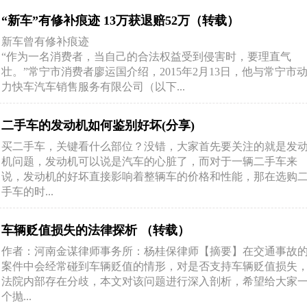
“新车”有修补痕迹 13万获退赔52万（转载）
新车曾有修补痕迹
“作为一名消费者，当自己的合法权益受到侵害时，要理直气
壮。”常宁市消费者廖运国介绍，2015年2月13日，他与常宁市
力快车汽车销售服务有限公司（以下...
二手车的发动机如何鉴别好坏(分享)
买二手车，关键看什么部位？没错，大家首先要关注的就是发
机问题，发动机可以说是汽车的心脏了，而对于一辆二手车来
说，发动机的好坏直接影响着整辆车的价格和性能，那在选购
手车的时...
车辆贬值损失的法律探析 （转载）
作者：河南金谋律师事务所：杨桂保律师【摘要】在交通事故
案件中会经常碰到车辆贬值的情形，对是否支持车辆贬值损失
法院内部存在分歧，本文对该问题进行深入剖析，希望给大家
个抛...