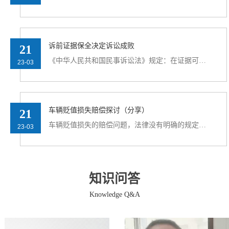
诉前证据保全决定诉讼成败
21
《中华人民共和国民事诉讼法》规定：在证据可能灭失或者以后难以取得的情况下，当事人可以在诉讼过程中向人民法院申请保全证据，人民法院也可以主动采取保全措施。因情况紧急，在证
23-03
车辆贬值损失赔偿探讨（分享）
21
车辆贬值损失的赔偿问题，法律没有明确的规定，但是在司法实践中，却常常是交通事故案件财产损失赔偿需要涉及到的问题。主张赔偿的依据一般是，《民法通则》第一百一十七条规定：侵占
23-03
知识问答
Knowledge Q&A