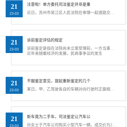
注意啦！单方委托司法鉴定并非是重
21
近日，苏州市吴江区人民法院在审理一起道路交通安全事故赔偿纠纷时，因当事人双方就赔偿协议未达成一致调解意见，被告保险公司就以涉案鉴定是单方鉴定为由提出重新鉴定申请，并要求
23-03
诉前鉴定评估的规定
21
诉前鉴定是指在法院尚未立案受理前，一方当事人，或双方当时人协商后委托鉴定机构对民事案件中的专门性问题作出专业分析和鉴别的行为。
23-03
近年来随着经济的发展，民商事争议的发生
不服鉴定意见，提起重新鉴定的几个
21
某日，甲、乙驾驶各自的车辆对向行驶时正面相撞，造成两车不同程度损坏的交通事故。后交警支队对该次事故做出交通事故责任认定书，以甲无证驾驶且操作不当认定甲应当承
23-03
新车竟为二手车，司法鉴定让汽车公
21
孙女士于汽车公司购买小型汽车一辆，成交价为29万元。车辆达到首保里程数时，孙女士自费进行了车辆首次保养及四轮定位检查，经检查发现车辆后部悬挂部分螺丝松动，螺丝标记有移动，
23-03