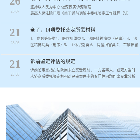
26
坚持以人民为中心 做深做实诉源治理
23-07
最高人民法院印发《关于诉前调解中委托鉴定工作规程（试
行）》
21
全了，14项委托鉴定所需材料
为贯彻落实习近平总书记关于“法治建设既要抓末端、治已病，更
1、 伤残等级类2、 医疗纠纷类 3、 法医精神病类（民事） 4、 法
23-03
要抓前
医精神病类（刑事）5、 个体识别类 6、 房屋损害类 7、 车辆损害
类 8、 工程造价类 9、 产品质量类
21
诉前鉴定评估的规定
诉前鉴定是指在法院尚未立案受理前，一方当事人，或双方当时
23-03
人协商后委托鉴定机构对民事案件中的专门性问题作出专业分析
和鉴别的行为。
近年来随着经济的发展，民商事争议的发生